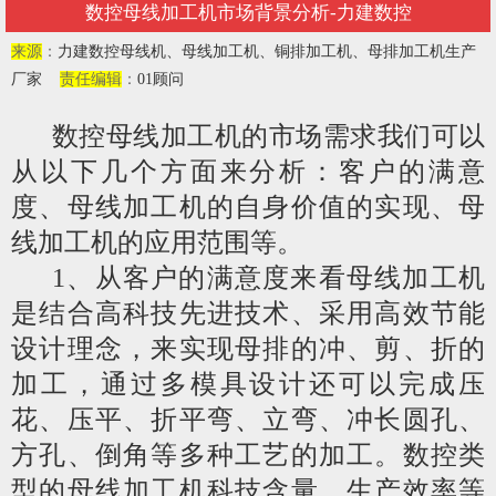
数控母线加工机市场背景分析-力建数控
来源
：
力建数控母线机、母线加工机、铜排加工机、母排加工机生产
厂家
责任编辑
：
01顾问
数控母线加工机的市场需求我们可以
从以下几个方面来分析：客户的满意
度、母线加工机的自身价值的实现、母
线加工机的应用范围等。
1、从客户的满意度来看母线加工机
是结合高科技先进技术、采用高效节能
设计理念，来实现母排的冲、剪、折的
加工，通过多模具设计还可以完成压
花、压平、折平弯、立弯、冲长圆孔、
方孔、倒角等多种工艺的加工。数控类
型的母线加工机科技含量、生产效率等