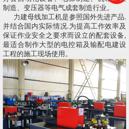
制造、变压器等电气成套制造行业。
力建母线加工机是参照国外先进产品.
并结合国内实际情况.为提高工作效率及
保证作业安全之要求而设立的配套设备,
最适合制作大型的电控箱及输配电建设
工程的施工现场使用。