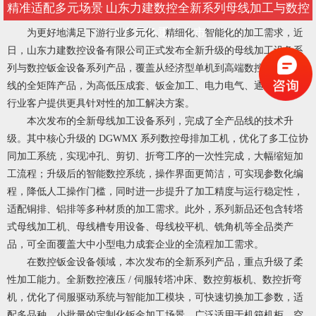
精准适配多元场景 山东力建数控全新系列母线加工与数控
钣金设备重磅上市
为更好地满足下游行业多元化、精细化、智能化的加工需求，近
日，山东力建数控设备有限公司正式发布全新升级的母线加工设备系
列与数控钣金设备系列产品，覆盖从经济型单机到高端数控一体化产
线的全矩阵产品，为高低压成套、钣金加工、电力电气、通讯设备等
行业客户提供更具针对性的加工解决方案。
本次发布的全新母线加工设备系列，完成了全产品线的技术升
级。其中核心升级的 DGWMX 系列数控母排加工机，优化了多工位协
同加工系统，实现冲孔、剪切、折弯工序的一次性完成，大幅缩短加
工流程；升级后的智能数控系统，操作界面更简洁，可实现参数化编
程，降低人工操作门槛，同时进一步提升了加工精度与运行稳定性，
适配铜排、铝排等多种材质的加工需求。此外，系列新品还包含转塔
式母线加工机、母线槽专用设备、母线校平机、铣角机等全品类产
品，可全面覆盖大中小型电力成套企业的全流程加工需求。
在数控钣金设备领域，本次发布的全新系列产品，重点升级了柔
性加工能力。全新数控液压 / 伺服转塔冲床、数控剪板机、数控折弯
机，优化了伺服驱动系统与智能加工模块，可快速切换加工参数，适
配多品种、小批量的定制化钣金加工场景，广泛适用于机箱机柜、空