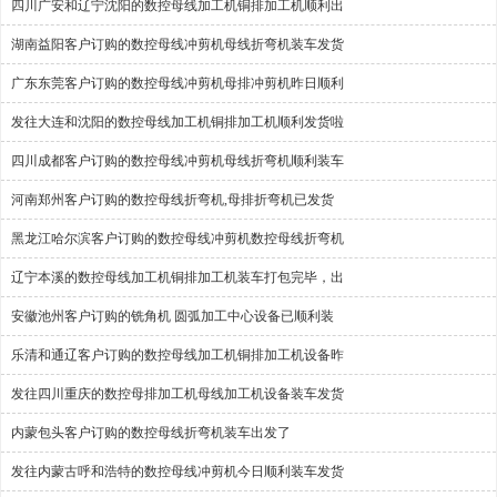
四川广安和辽宁沈阳的数控母线加工机铜排加工机顺利出
湖南益阳客户订购的数控母线冲剪机母线折弯机装车发货
广东东莞客户订购的数控母线冲剪机母排冲剪机昨日顺利
发往大连和沈阳的数控母线加工机铜排加工机顺利发货啦
四川成都客户订购的数控母线冲剪机母线折弯机顺利装车
河南郑州客户订购的数控母线折弯机,母排折弯机已发货
黑龙江哈尔滨客户订购的数控母线冲剪机数控母线折弯机
辽宁本溪的数控母线加工机铜排加工机装车打包完毕，出
安徽池州客户订购的铣角机 圆弧加工中心设备已顺利装
乐清和通辽客户订购的数控母线加工机铜排加工机设备昨
发往四川重庆的数控母排加工机母线加工机设备装车发货
内蒙包头客户订购的数控母线折弯机装车出发了
发往内蒙古呼和浩特的数控母线冲剪机今日顺利装车发货