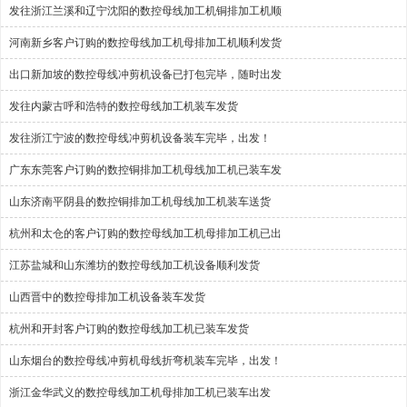
发往浙江兰溪和辽宁沈阳的数控母线加工机铜排加工机顺
河南新乡客户订购的数控母线加工机母排加工机顺利发货
出口新加坡的数控母线冲剪机设备已打包完毕，随时出发
发往内蒙古呼和浩特的数控母线加工机装车发货
发往浙江宁波的数控母线冲剪机设备装车完毕，出发！
广东东莞客户订购的数控铜排加工机母线加工机已装车发
山东济南平阴县的数控铜排加工机母线加工机装车送货
杭州和太仓的客户订购的数控母线加工机母排加工机已出
江苏盐城和山东潍坊的数控母线加工机设备顺利发货
山西晋中的数控母排加工机设备装车发货
杭州和开封客户订购的数控母线加工机已装车发货
山东烟台的数控母线冲剪机母线折弯机装车完毕，出发！
浙江金华武义的数控母线加工机母排加工机已装车出发