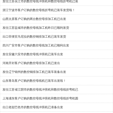
发往江苏吴江市的数控母线冲剪机和数控母线折弯机已装
浙江宁波市客户订购的数控母线折弯机已装车发货啦！
山西太原客户订购的两台数控母排加工机已出发
发往江苏盐城市的数控母线加工机昨日已顺利发货
出口菲律宾马尼拉的数控铜排加工机已装车发货
四川广安市客户订购的数控母线加工机已顺利出发
发往安徽六安市的数控母线冲剪机已装车出发
河南开封客户订购的数控母排加工机已发出
发往辽宁锦州的数控铜排加工机已装车装备出发
山东青岛客户订购的数控母线机已装车出发啦！
发往江苏省江阴市的数控母线冲剪机和数控母线折弯机已
上海浦东客户订购的数控母线冲剪机和数控母线折弯机圆
出口老挝巴色市的数控母线冲剪机已准备出发