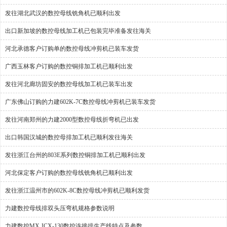
发往湖北武汉的数控母线铣角机已顺利出发
出口新加坡的数控母线加工机已包装完毕准备发往海关
河北承德客户订购单的数控母线冲剪机已装车发货
广西玉林客户订购的数控铜排加工机已顺利出发
发往河北廊坊固安的数控母线加工机已装车出发
广东佛山订购的力建602K-7C数控母线冲剪机已装车发货
发往河南郑州的力建2000型数控母线折弯机已出发
出口韩国汉城的数控母排加工机已顺利发往海关
发往浙江台州的803E系列数控铜排加工机已顺利出发
河北保定客户订购的数控母线铣角机已顺利出发
发往浙江温州市的602K-8C数控母线冲剪机已顺利发货
力建数控母线排双头压弯机规格参数说明
力建数控MX.JCX-130数控连接排生产线特点及参数