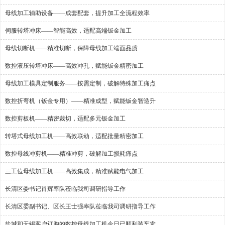
母线加工辅助设备——成套配套，提升加工全流程效率
伺服转塔冲床——智能高效，适配高端钣金加工
母线切断机——精准切断，保障母线加工端面品质
数控液压转塔冲床——高效冲孔，赋能钣金精密加工
母线加工模具定制服务——按需定制，破解特殊加工痛点
数控折弯机（钣金专用）——精准成型，赋能钣金智造升
数控剪板机——精密裁切，适配多元钣金加工
转塔式母线加工机——高效联动，适配批量精密加工
数控母线冲剪机——精准冲剪，破解加工损耗痛点
三工位母线加工机——高效集成，精准赋能电气加工
长清区委书记肖辉率队莅临我司调研指导工作
长清区委副书记、区长王士强率队莅临我司调研指导工作
盐城和无锡客户订购的数控母线加工机今日已顺利装车发