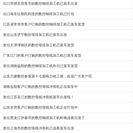
出口菲律宾宿务市的数控铜排加工机已装车出发
出口南非比勒陀利亚的数控铜排加工机已打包
江苏省常州市客户订购的数控铜排加工机已装车发货
发往山东济宁数控母排加工机已装车出发
发往天津津南区的数控母排加工机已装车发货
广东江门的客户订购的数控母线加工机已装车发货
发往湖南益阳的数控铜排加工机昨日已装车发货
山东力建数控参展第十七届电力电工展，欢迎广大客户莅
湖南岳阳客户订购的数控母线冲剪机正在装车中
发往江苏吴江的数控母线冲剪机装车出发啦！
山东东营客户订购的数控母线加工机正在打包中
发往黑龙江伊春市的数控铜排加工机昨晚连夜出发了
发往上海市的数控母线冲剪机已连夜装车出发