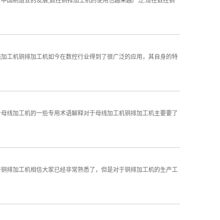
中国制造业的发展,数控铜排加工机的使用也越来越广泛.现在数控铜
线加工机铜排加工机如今在数控行业得到了很广泛的应用，其自身的特
于母线加工机的一些专用术语解释对于母线加工机铜排加工机主要要了
于铜排加工机相信大家已经非常熟悉了，但是对于铜排加工机的生产工