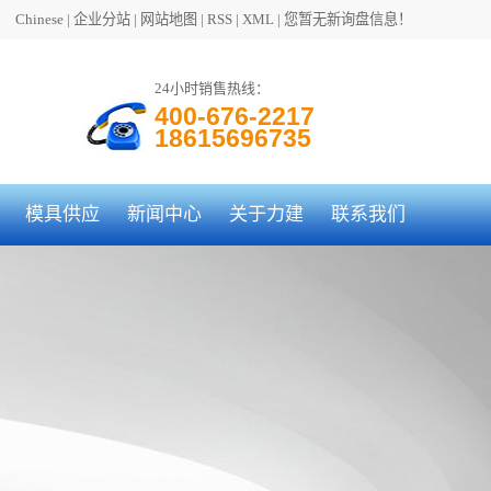
h
Chinese
|
企业分站
|
网站地图
|
RSS
|
XML
|
您暂无新询盘信息！
24小时销售热线：
400-676-2217
18615696735
模具供应
新闻中心
关于力建
联系我们
公司新闻
公司简介
行业动态
领导致辞
常见问题
成功案例
应用领域
走进力建