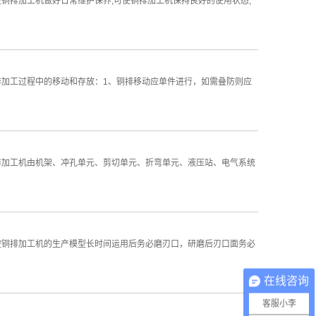
铜排加工机做好日常维护保养,可使铜排加工机保持良好的使用状态,
排加工过程中的移动和存放：1、铜排移动应单件进行，如需叠防则应
排加工机由机架、冲孔单元、剪切单元、折弯单元、液压站、电气系统
控铜排加工机的生产模型长时间运用后务必磨刃口，研磨后刃口面务必
在线咨询
客服小李