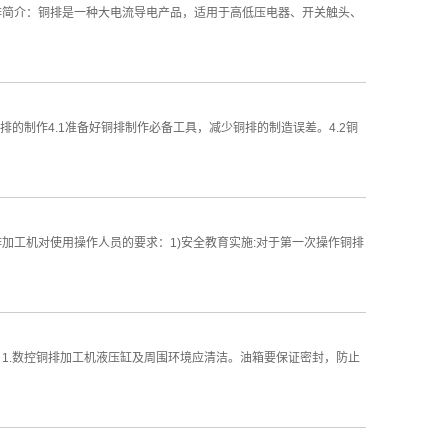
排简介：铜排是一种大电流导电产品，适用于高低压电器、开关触头、
的制作4.1准备好铜排制作必备工具，减少铜排的制造误差。4.2铜
加工机对使用操作人员的要求：1)安全教育实施:对于第一次操作铜排
1.数控铜排加工机液压缸及周围环境应清洁。油箱要保证密封，防止